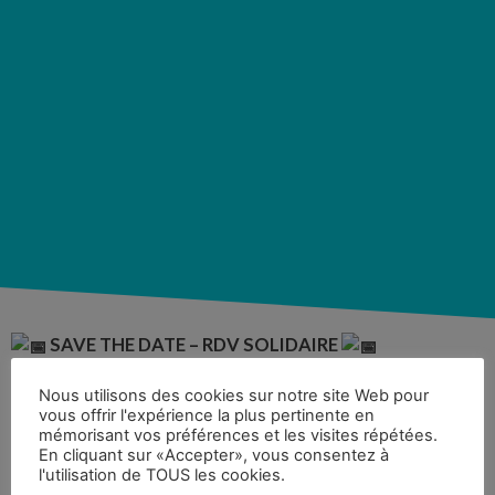
SAVE THE DATE – RDV SOLIDAIRE
COMMENT CREER DU LIEN AVEC LES PERSONNES
Nous utilisons des cookies sur notre site Web pour
SANS DOMICILE?
vous offrir l'expérience la plus pertinente en
Venez échanger avec Delivrue et ses ami.e.s partenaires de
mémorisant vos préférences et les visites répétées.
l’action sociale:
Entraide SDF – Montpellier
,
La Bulle – douche
En cliquant sur «Accepter», vous consentez à
nomade
et
l'utilisation de TOUS les cookies.
La Cloche Occitanie
autour de cette question.