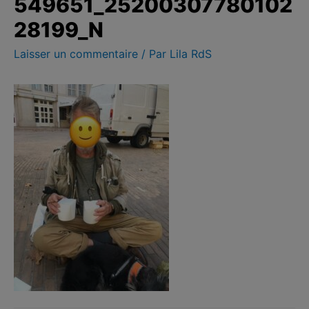
549651_25200307780102
28199_N
Laisser un commentaire
/ Par
Lila RdS