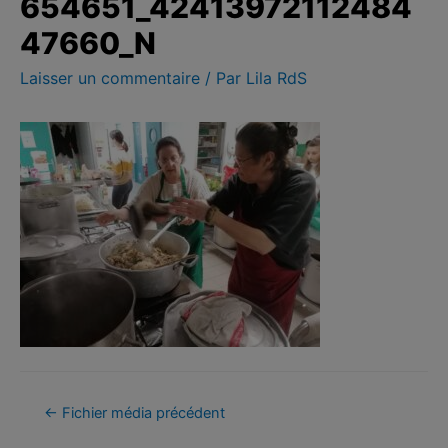
654651_42413972112484
47660_N
Laisser un commentaire
/ Par
Lila RdS
←
Fichier média précédent