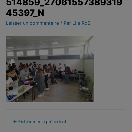
514859_27061557389319
45397_N
Laisser un commentaire
/ Par
Lila RdS
←
Fichier média précédent