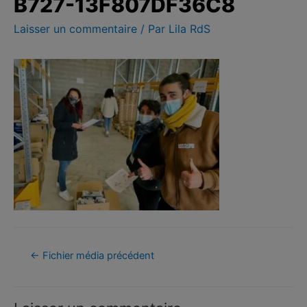
B727-13F807DF36C8
Laisser un commentaire
/ Par
Lila RdS
←
Fichier média précédent