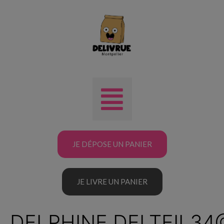
JE DÉPOSE UN PANIER
JE LIVRE UN PANIER
DELPHINE.DELTEIL3