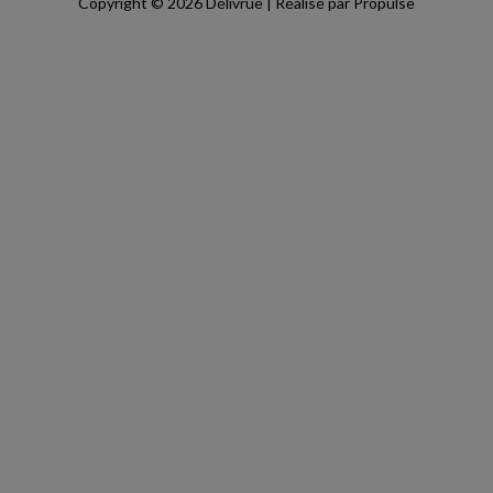
Copyright © 2026 Délivrue | Réalisé par Propulse