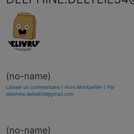
(no-name)
Laisser un commentaire
/
Hors Montpellier
/ Par
delphine.delteil34@gmail.com
(no-name)