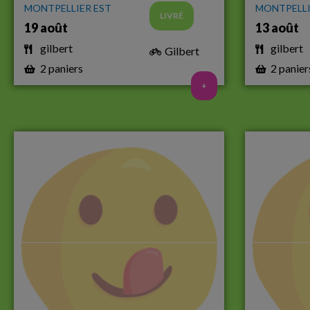
MONTPELLIER EST
MONTPELLI
LIVRÉ
19 août
13 août
gilbert
gilbert
Gilbert
2 paniers
2 panier
+