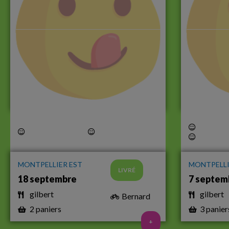
MONTPELLIER EST
MONTPELLI
LIVRÉ
18 septembre
7 septem
gilbert
gilbert
Bernard
2 paniers
3 panier
+