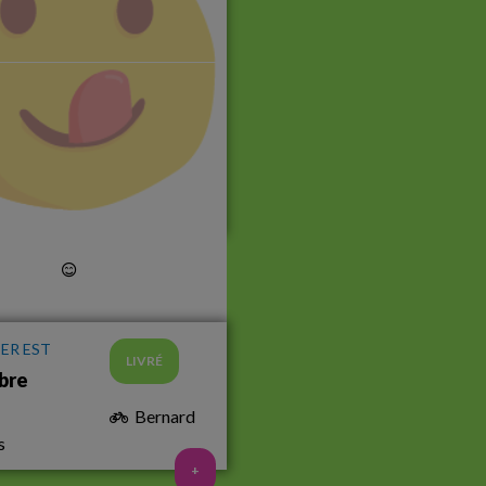
ER EST
LIVRÉ
bre
Bernard
s
+