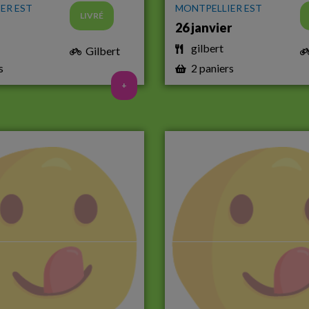
ER EST
MONTPELLIER EST
LIVRÉ
26 janvier
gilbert
Gilbert
s
2 paniers
+