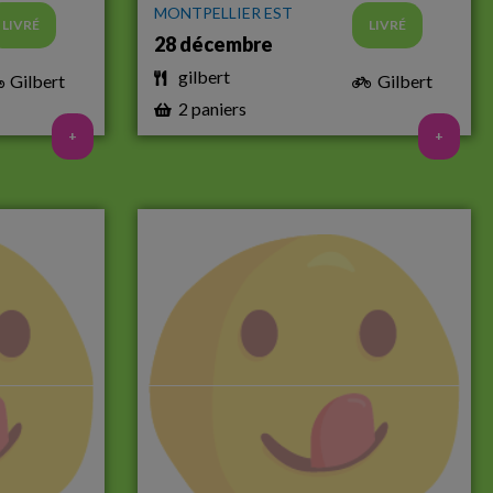
MONTPELLIER EST
LIVRÉ
LIVRÉ
28 décembre
gilbert
Gilbert
Gilbert
2 paniers
+
+