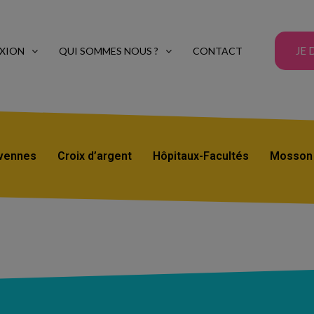
JE 
XION
QUI SOMMES NOUS ?
CONTACT
vennes
Croix d’argent
Hôpitaux-Facultés
Mosson