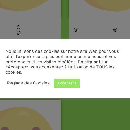
ER EST
MONTPELLIER EST
Nous utilisons des cookies sur notre site Web pour vous
LIVRÉ
re
7 décembre
offrir l'expérience la plus pertinente en mémorisant vos
préférences et les visites répétées. En cliquant sur
 minh
gilbert
«Accepter», vous consentez à l'utilisation de TOUS les
cookies.
s
2 paniers
+
Réglage des Cookies
Accepter !