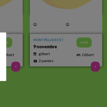
MONTPELLIER EST
LIVRÉ
LIVRÉ
9 novembre
gilbert
Gilbert
Gilbert
2 paniers
+
+