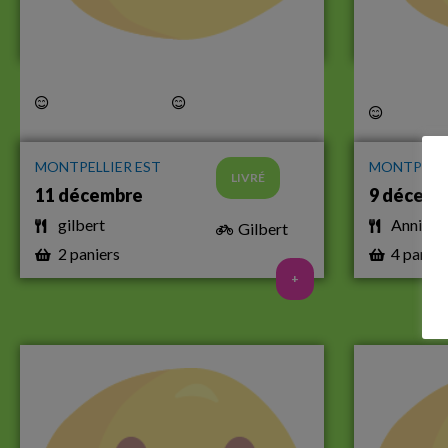
MONTPELLIER EST
MONTPELLI
LIVRÉ
11 décembre
9 décemb
gilbert
Annie &
Gilbert
2 paniers
4 panier
+