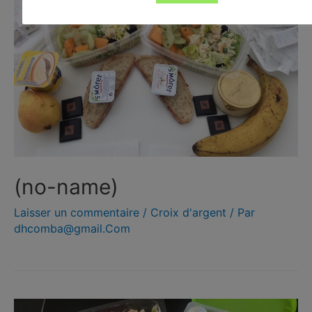
(no-name)
Laisser un commentaire
/
Croix d'argent
/ Par
dhcomba@gmail.Com