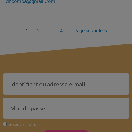
dhcomba@gmail.Com
1
2
…
4
Page suivante
→
Se souvenir de moi