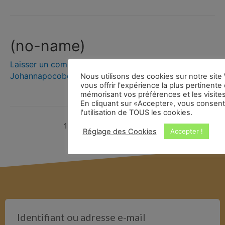
(no-name)
Laisser un commentaire
/
Croix d'argent
/ Par
Johannapocobene@gmail.com
Nous utilisons des cookies sur notre sit
vous offrir l'expérience la plus pertinente
mémorisant vos préférences et les visite
En cliquant sur «Accepter», vous consent
l'utilisation de TOUS les cookies.
1
2
Page suivante
→
Réglage des Cookies
Accepter !